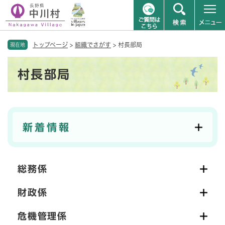
ペ
メニューを飛ばして本文へ
トップページ
>
組織でさがす
>
村長部局
ー
現在地
ジ
本
の
村長部局
文
先
頭
で
す
。
新着情報
総務係
財政係
危機管理係