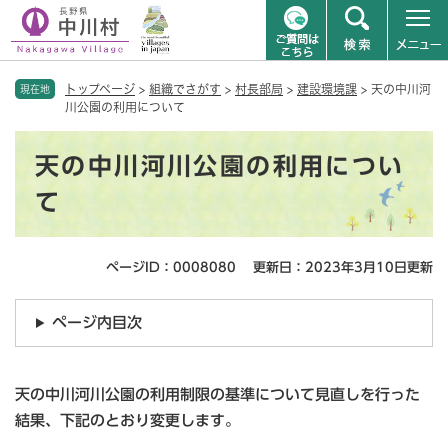
ペ
メニューを飛ばして本文へ
トップページ
>
組織でさがす
>
村長部局
>
建設環境課
>
天の中川河
ー
現在地
川公園の利用について
ジ
の
本
先
天の中川河川公園の利用につい
文
頭
で
て
す
。
ページID：0008080
更新日：2023年3月10日更新
ページ内目次
天の中川河川公園の利用制限の基準について見直しを行った
結果、下記のとおり変更します。