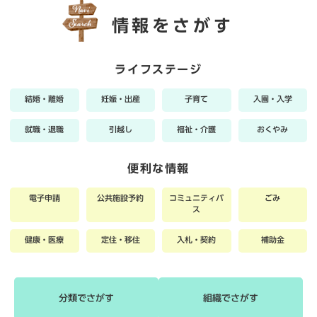
情報をさがす
ライフステージ
結婚・離婚
妊娠・出産
子育て
入園・入学
就職・退職
引越し
福祉・介護
おくやみ
便利な情報
電子申請
公共施設予約
コミュニティバ
ごみ
ス
健康・医療
定住・移住
入札・契約
補助金
分類でさがす
組織でさがす