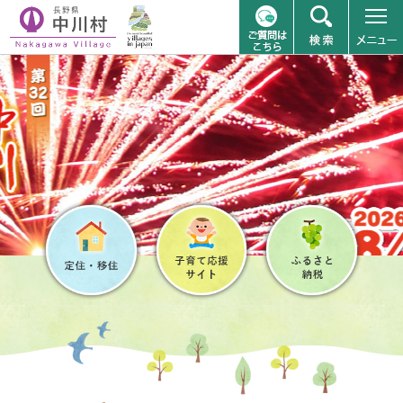
ペ
メニューを飛ばして本文へ
ー
ジ
の
先
頭
で
す
。
本
文