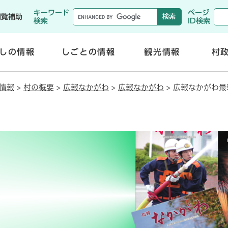
メニューを飛ばして本文へ
キーワード
ページ
閲覧補助
検索
ID検索
しの情報
しごとの情報
観光情報
村
開
開
く
く
情報
>
村の概要
>
広報なかがわ
>
広報なかがわ
>
広報なかがわ最