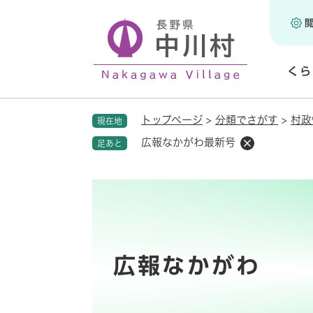
ペ
ー
ジ
の
くら
先
頭
開
で
く
トップページ
>
分類でさがす
>
村政
現在地
す
。
広報なかがわ最新号
足あと
広報なかがわ