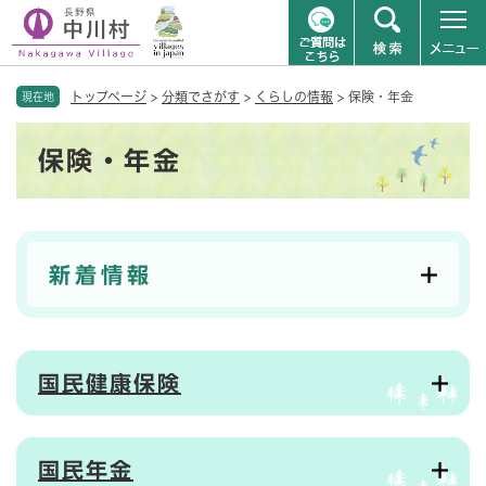
ペ
メニューを飛ばして本文へ
トップページ
>
分類でさがす
>
くらしの情報
>
保険・年金
ー
現在地
ジ
本
の
保険・年金
文
先
頭
で
す
。
新着情報
国民健康保険
国民年金