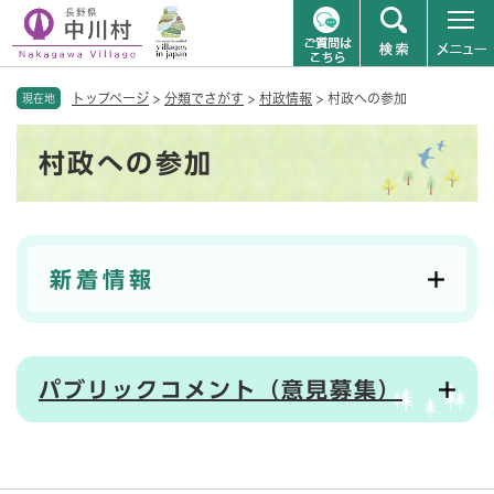
ペ
メニューを飛ばして本文へ
トップページ
>
分類でさがす
>
村政情報
>
村政への参加
ー
現在地
ジ
本
の
村政への参加
文
先
頭
で
す
。
新着情報
パブリックコメント（意見募集）