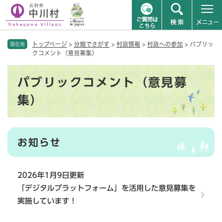
ペ
メニューを飛ばして本文へ
トップページ
>
分類でさがす
>
村政情報
>
村政への参加
>
パブリッ
ー
現在地
クコメント（意見募集）
ジ
の
本
先
パブリックコメント（意見募
文
頭
で
集）
す
。
お知らせ
2026年1月9日更新
「デジタルプラットフォーム」を活用した意見募集を
実施しています！