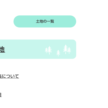
土地の一覧
地
集について
月