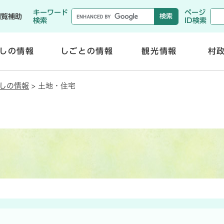
メニューを飛ばして本文へ
キーワード
ページ
閲覧補助
検索
ID検索
しの情報
しごとの情報
観光情報
村
開
開
く
く
しの情報
>
土地・住宅