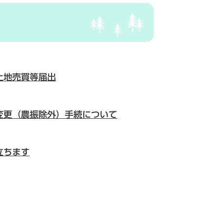
土地売買等届出
変更（農振除外）手続について
立ちます