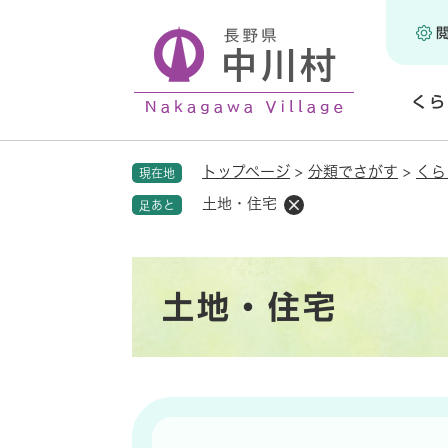
ペ
ー
ジ
の
くら
先
頭
開
で
く
トップページ
>
分類でさがす
>
くら
現在地
す
。
土地・住宅
足あと
本
土地・住宅
文