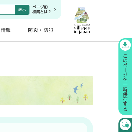
ページID
検索とは？
政情報
防災・防犯
開
く