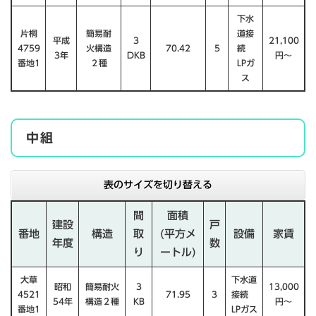
下水
片桐
簡易耐
道接
平成
３
21,100
4759
火構造
70.42
５
続
3年
DKB
円〜
番地1
２種
LPガ
ス
中組
表のサイズを切り替える
間
面積
建設
戸
番地
構造
取
(平方メ
設備
家賃
年度
数
り
ートル)
大草
下水道
昭和
簡易耐火
３
13,000
4521
71.95
３
接続
54年
構造２種
KB
円〜
番地1
LPガス