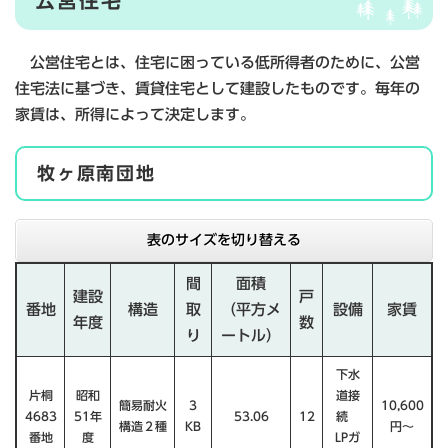
公営住宅
公営住宅とは、住宅に困っている低所得者のために、公営
住宅法に基づき、賃貸住宅として建設したものです。毎年の
家賃は、所得によって決定します。
牧ヶ原南団地
表のサイズを切り替える
間
面積
建設
戸
番地
構造
取
（平方メ
設備
家賃
年度
数
り
ートル）
下水
片桐
昭和
道接
簡易耐火
３
10,600
4683
51年
53.06
12
続
構造２種
KB
円〜
番地
度
LPガ