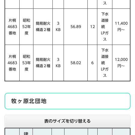
ス
下水
片桐
昭和
道接
簡易耐火
３
11,400
4683
52年
56.89
12
続
構造２種
KB
円〜
番地
度
LPガ
ス
下水
片桐
昭和
道接
簡易耐火
３
12,000
4683
53年
58.02
6
続
構造２種
KB
円〜
番地
度
LPガ
ス
牧ヶ原北団地
表のサイズを切り替える
建