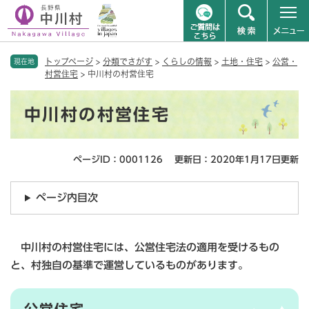
ペ
メニューを飛ばして本文へ
トップページ
>
分類でさがす
>
くらしの情報
>
土地・住宅
>
公営・
ー
現在地
村営住宅
>
中川村の村営住宅
ジ
の
本
先
中川村の村営住宅
文
頭
で
す
ページID：0001126
更新日：2020年1月17日更新
。
ページ内目次
中川村の村営住宅には、公営住宅法の適用を受けるもの
と、村独自の基準で運営しているものがあります。