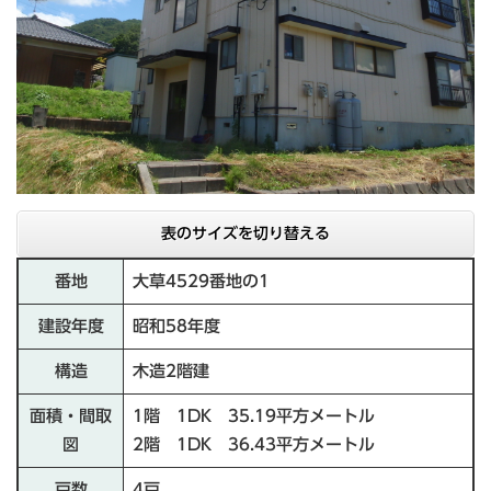
表のサイズを切り替える
番地
大草4529番地の1
建設年度
昭和58年度
構造
木造2階建
面積・間取
1階 1DK 35.19平方メートル
図
2階 1DK 36.43平方メートル
戸数
4戸