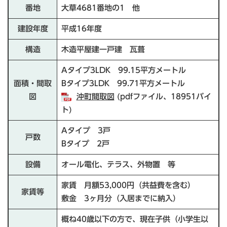
番地
大草4681番地の1 他
建設年度
平成16年度
構造
木造平屋建一戸建 瓦葺
Aタイプ3LDK 99.15平方メートル
面積・間取
Bタイプ3LDK 99.71平方メートル
図
沖町間取図
(pdfファイル、18951バイ
ト)
Aタイプ 3戸
戸数
Bタイプ 2戸
設備
オール電化、テラス、外物置 等
家賃 月額53,000円（共益費を含む）
家賃等
敷金 3ヶ月分（入居までに納入）
概ね40歳以下の方で、現在子供（小学生以