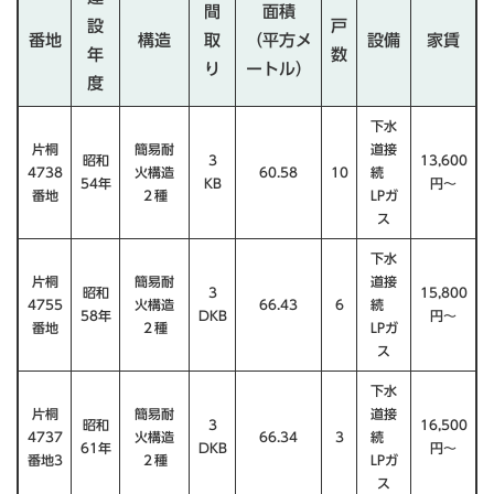
間
面積
設
戸
番地
構造
取
（平方メ
設備
家賃
年
数
り
ートル）
度
下水
片桐
簡易耐
道接
昭和
３
13,600
4738
火構造
60.58
10
続
54年
KB
円〜
番地
２種
LPガ
ス
下水
片桐
簡易耐
道接
昭和
３
15,800
4755
火構造
66.43
６
続
58年
DKB
円〜
番地
２種
LPガ
ス
下水
片桐
簡易耐
道接
昭和
３
16,500
4737
火構造
66.34
３
続
61年
DKB
円〜
番地3
２種
LPガ
ス