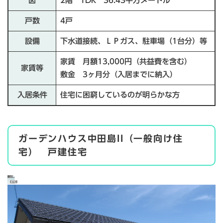
図
2階 1DK 36.43平方メートル
戸数
4戸
設備
下水道接続、ＬＰガス、駐車場（1台分）等
家賃 月額13,000円（共益費を含む）
家賃等
敷金 3ヶ月分（入居までに納入）
入居条件
住宅に困窮しているのが明らかな方
ガーデンハウス中田島II（一般向け住
宅） 戸建住宅