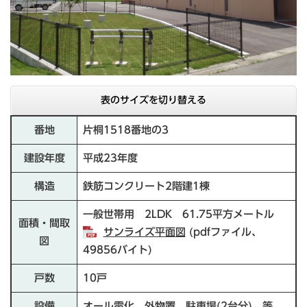
表のサイズを切り替える
番地
片桐1518番地の3
建設年度
平成23年度
構造
鉄筋コンクリート2階建1棟
一般世帯用 2LDK 61.75平方メートル
面積・間取
サンライズ平面図
(pdfファイル、
図
49856バイト)
戸数
10戸
設備
オール電化、外物置、駐車場(2台分) 等