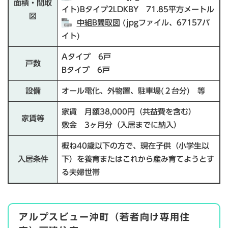
面積・間取
イト)Bタイプ2LDKBY 71.85平方メートル
図
中組B間取図
(jpgファイル、67157バ
イト)
Aタイプ 6戸
戸数
Bタイプ 6戸
設備
オール電化、外物置、駐車場(２台分) 等
家賃 月額38,000円（共益費を含む）
家賃等
敷金 3ヶ月分（入居までに納入）
概ね40歳以下の方で、現在子供（小学生以
入居条件
下）を養育またはこれから産み育てようとす
る夫婦世帯
アルプスビュー沖町（若者向け専用住