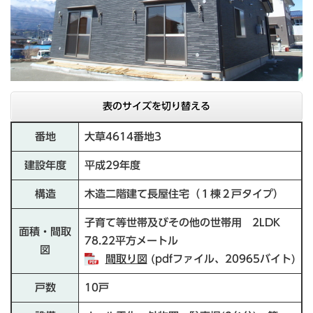
表のサイズを切り替える
番地
大草4614番地3
建設年度
平成29年度
構造
木造二階建て長屋住宅（１棟２戸タイプ）
子育て等世帯及びその他の世帯用 2LDK
面積・間取
78.22平方メートル
図
間取り図
(pdfファイル、20965バイト)
戸数
10戸