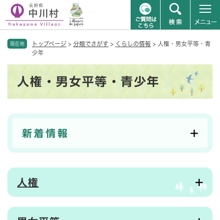
ペ
メニューを飛ばして本文へ
トップページ
>
分類でさがす
>
くらしの情報
>
人権・男女平等・青
ー
現在地
少年
ジ
の
本
先
人権・男女平等・青少年
文
頭
で
す
。
新着情報
人権