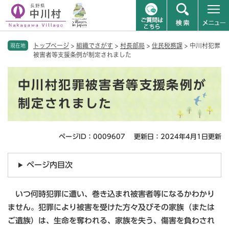
ペ
メニューを飛ばして本文へ
トップページ
>
組織でさがす
>
村長部局
>
住民税務課
>
中川村犯罪
ー
現在地
被害者等支援条例が制定されました
ジ
の
本
先
中川村犯罪被害者等支援条例が
文
頭
で
制定されました
す
。
ページID：0009607
更新日：2024年4月1日更新
ページ内目次
いつ何時犯罪に遭い、巻き込まれ被害者等になるかわかり
ません。犯罪により被害を受けた方々及びその家族（または
ご遺族）は、生命を奪われる、家族を失う、傷害を負わされ