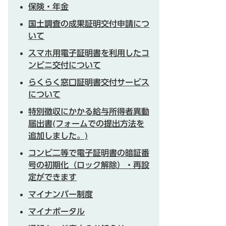
保険・年金
国土調査の成果証明交付申請につ
いて
スマホ用電子証明書を利用したコ
ンビニ交付について
らくらく窓口証明書交付サービス
について
特別徴収にかかる給与所得者異動
届出書(フォームでの提出方法を
追加しました。)
コンビ二等で電子証明書の暗証番
号の初期化（ロック解除）・再設
定ができます
マイナンバー制度
マイナポータル