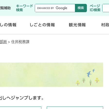
メニューを飛ばして本文へ
キーワード
ページ
閲覧補助
検索
ID検索
しの情報
しごとの情報
観光情報
村
開
開
く
く
部局
>
住民税務課
出しへジャンプします。