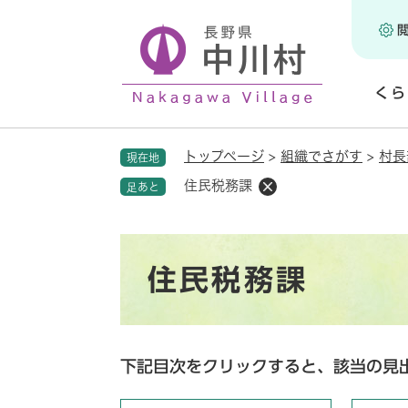
ペ
ー
ジ
の
くら
先
頭
開
で
く
トップページ
>
組織でさがす
>
村長
現在地
す
。
住民税務課
足あと
本
住民税務課
文
下記目次をクリックすると、該当の見