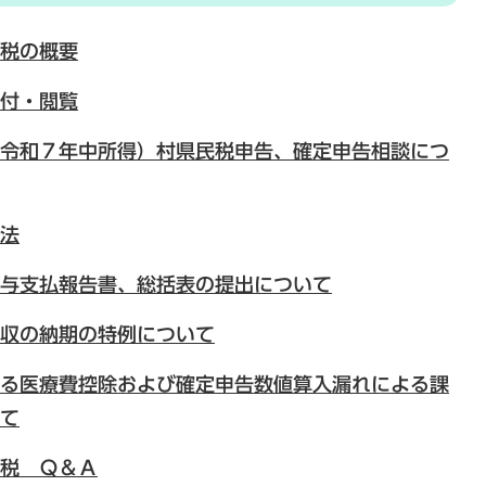
税の概要
付・閲覧
令和７年中所得）村県民税申告、確定申告相談につ
法
給与支払報告書、総括表の提出について
収の納期の特例について
る医療費控除および確定申告数値算入漏れによる課
て
税 Ｑ＆Ａ