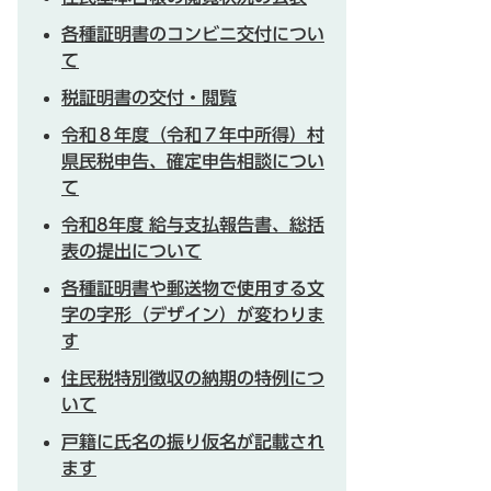
各種証明書のコンビニ交付につい
て
税証明書の交付・閲覧
令和８年度（令和７年中所得）村
県民税申告、確定申告相談につい
て
令和8年度 給与支払報告書、総括
表の提出について
各種証明書や郵送物で使用する文
字の字形（デザイン）が変わりま
す
住民税特別徴収の納期の特例につ
いて
戸籍に氏名の振り仮名が記載され
ます