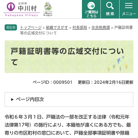
ペ
メニューを飛ばして本文へ
トップページ
>
組織でさがす
>
村長部局
>
住民税務課
>
戸籍証明書
ー
現在地
等の広域交付について
ジ
の
本
先
戸籍証明書等の広域交付につい
文
頭
で
て
す
。
ページID：0009501
更新日：2024年2月16日更新
ページ内目次
令和６年３月１日、戸籍法の一部を改正する法律（令和元年
法律第17号）の施行により、本籍地が遠くにある方でも、最
寄りの市区町村の窓口において、戸籍全部事項証明書や除籍