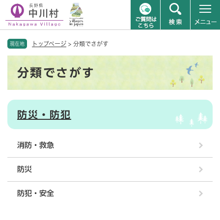
ペ
メニューを飛ばして本文へ
トップページ
>
分類でさがす
ー
現在地
ジ
本
の
分類でさがす
文
先
頭
で
す
防災・防犯
。
消防・救急
防災
防犯・安全