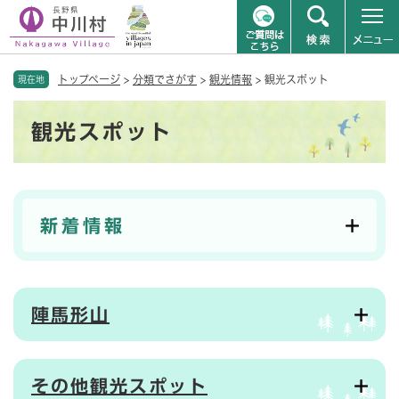
ペ
メニューを飛ばして本文へ
トップページ
>
分類でさがす
>
観光情報
>
観光スポット
ー
現在地
ジ
本
の
観光スポット
文
先
頭
で
す
。
新着情報
陣馬形山
その他観光スポット