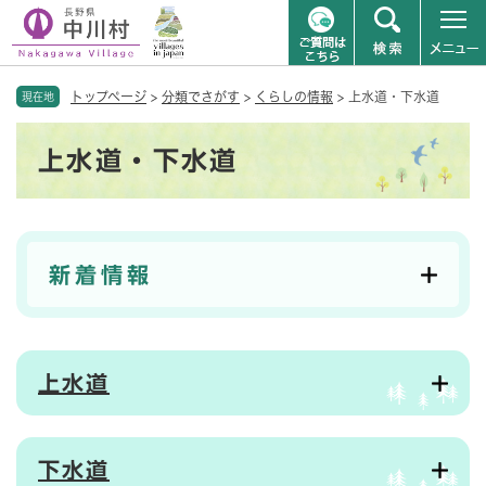
ペ
メニューを飛ばして本文へ
トップページ
>
分類でさがす
>
くらしの情報
>
上水道・下水道
ー
現在地
ジ
本
の
上水道・下水道
文
先
頭
で
す
。
新着情報
上水道
下水道