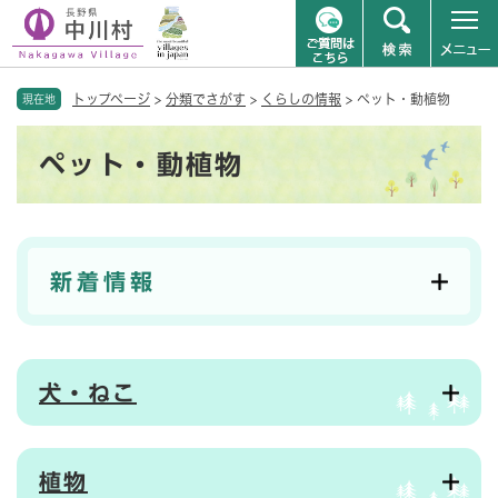
ペ
メニューを飛ばして本文へ
トップページ
>
分類でさがす
>
くらしの情報
>
ペット・動植物
ー
現在地
ジ
本
の
ペット・動植物
文
先
頭
で
す
。
新着情報
犬・ねこ
植物