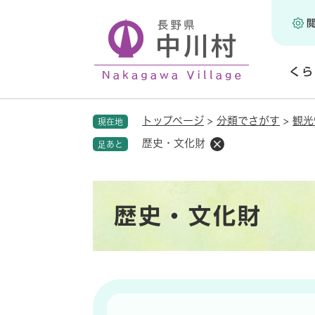
ペ
ー
ジ
の
くら
先
頭
開
で
く
トップページ
>
分類でさがす
>
観光
現在地
す
。
歴史・文化財
足あと
本
歴史・文化財
文