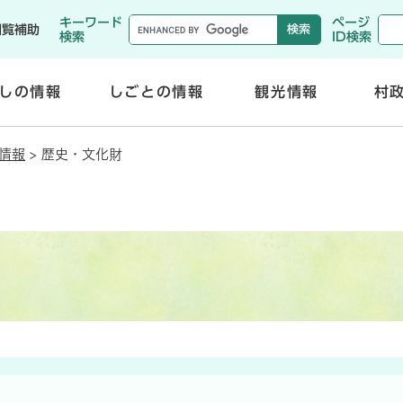
メニューを飛ばして本文へ
キーワード
ページ
閲覧補助
検索
ID検索
しの情報
しごとの情報
観光情報
村
開
開
く
く
情報
>
歴史・文化財