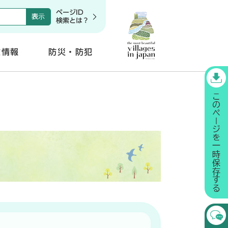
ページID
検索とは？
政情報
防災・防犯
開
く