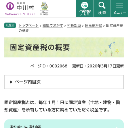
ペ
メニューを飛ばして本文へ
トップページ
>
組織でさがす
>
村長部局
>
住民税務課
>
固定資産税
ー
現在地
の概要
ジ
の
本
先
固定資産税の概要
文
頭
で
す
ページID：0002068
更新日：2020年3月17日更新
。
ページ内目次
固定資産税とは、毎年１月１日に固定資産（土地・建物・償
却資産）を所有している方に納めていただく税金です。