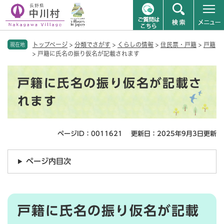
ペ
メニューを飛ばして本文へ
トップページ
>
分類でさがす
>
くらしの情報
>
住民票・戸籍
>
戸籍
ー
現在地
>
戸籍に氏名の振り仮名が記載されます
ジ
の
本
先
戸籍に氏名の振り仮名が記載さ
文
頭
で
れます
す
。
ページID：0011621
更新日：2025年9月3日更新
ページ内目次
​戸籍に氏名の振り仮名が記載