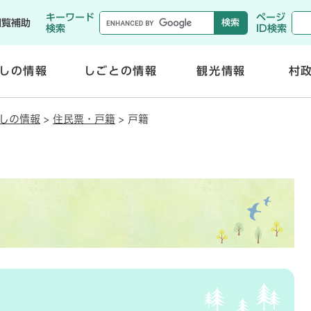
メニューを飛ばして本文へ
キーワード
ページ
閲覧補助
検索
ID検索
しの情報
しごとの情報
観光情報
村
開
開
く
く
しの情報
>
住民票・戸籍
>
戸籍