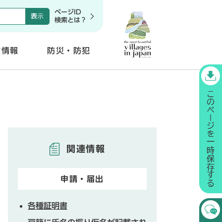
ページID
検索とは？
政情報
防災・防犯
開
く
関連情報
申請・届出
各種証明書