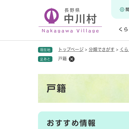
ペ
ー
ジ
の
くら
先
頭
開
で
く
トップページ
>
分類でさがす
>
くら
現在地
す
。
戸籍
足あと
本
戸籍
文
おすすめ情報