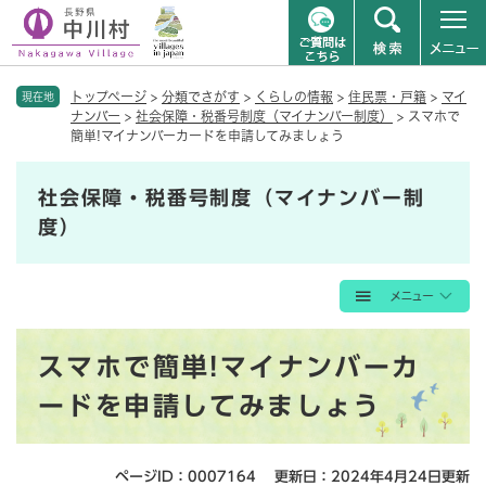
ペ
メニューを飛ばして本文へ
トップページ
>
分類でさがす
>
くらしの情報
>
住民票・戸籍
>
マイ
ー
現在地
ナンバー
>
社会保障・税番号制度（マイナンバー制度）
>
スマホで
ジ
簡単!マイナンバーカードを申請してみましょう
の
先
頭
社会保障・税番号制度（マイナンバー制
で
度）
す
。
本
スマホで簡単!マイナンバーカ
文
ードを申請してみましょう
ページID：0007164
更新日：2024年4月24日更新