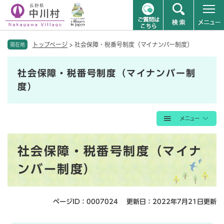
ペ
メニューを飛ばして本文へ
トップページ
>
社会保障・税番号制度（マイナンバー制度）
ー
現在地
ジ
の
社会保障・税番号制度（マイナンバー制
先
度）
頭
で
す
。
本
社会保障・税番号制度（マイナ
文
ンバー制度）
ページID：0007024
更新日：2022年7月21日更新