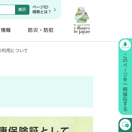
ページID
検索とは？
政情報
防災・防犯
開
く
の利用について
康保険証として