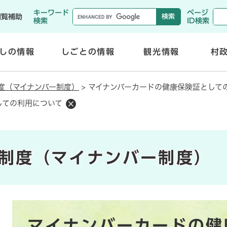
メニューを飛ばして本文へ
キーワード
ページ
閲覧補助
検索
ID検索
しの情報
しごとの情報
観光情報
村
開
開
く
く
度（マイナンバー制度）
>
マイナンバーカードの健康保険証として
しての利用について
制度（マイナンバー制度）
本
マイナンバーカードの健
文