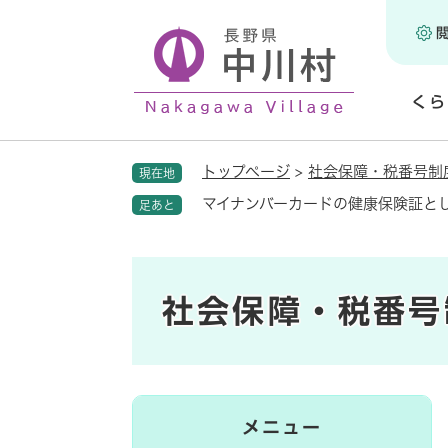
ペ
ー
ジ
の
くら
先
頭
開
で
く
トップページ
>
社会保障・税番号制
現在地
す
。
マイナンバーカードの健康保険証と
足あと
社会保障・税番号
メニュー