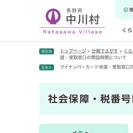
ペ
ー
ジ
の
くら
先
頭
開
で
く
トップページ
>
分類でさがす
>
くら
現在地
す
請・受取窓口の開設時間について
。
マイナンバーカード申請・受取窓口
足あと
社会保障・税番号