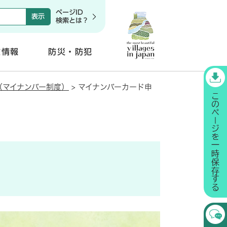
ページID
検索とは？
政情報
防災・防犯
開
く
（マイナンバー制度）
>
マイナンバーカード申