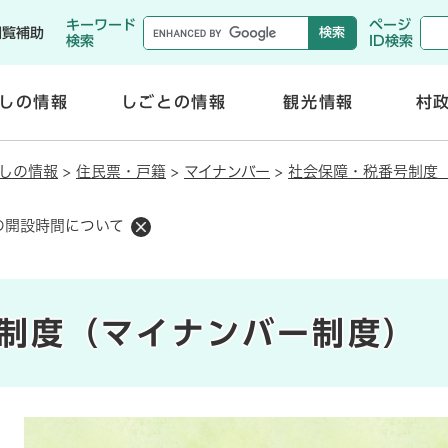
メニューを飛ばして本文へ
キーワード
ページ
閲覧補助
検索
ID検索
しの情報
しごとの情報
観光情報
村
開
開
く
く
しの情報
>
住民票・戸籍
>
マイナンバー
>
社会保障・税番号制度
の開設時間について
制度（マイナンバー制度）
本