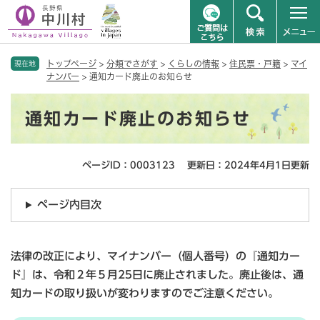
ペ
メニューを飛ばして本文へ
トップページ
>
分類でさがす
>
くらしの情報
>
住民票・戸籍
>
マイ
ー
現在地
ナンバー
>
通知カード廃止のお知らせ
ジ
の
本
先
通知カード廃止のお知らせ
文
頭
で
す
ページID：0003123
更新日：2024年4月1日更新
。
ページ内目次
法律の改正により、マイナンバー（個人番号）の『通知カー
ド』は、令和２年５月25日に廃止されました。廃止後は、通
知カードの取り扱いが変わりますのでご注意ください。