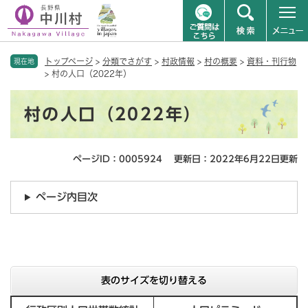
ペ
メニューを飛ばして本文へ
トップページ
>
分類でさがす
>
村政情報
>
村の概要
>
資料・刊行物
ー
現在地
>
村の人口（2022年）
ジ
の
本
先
村の人口（2022年）
文
頭
で
す
ページID：0005924
更新日：2022年6月22日更新
。
ページ内目次
表のサイズを切り替える