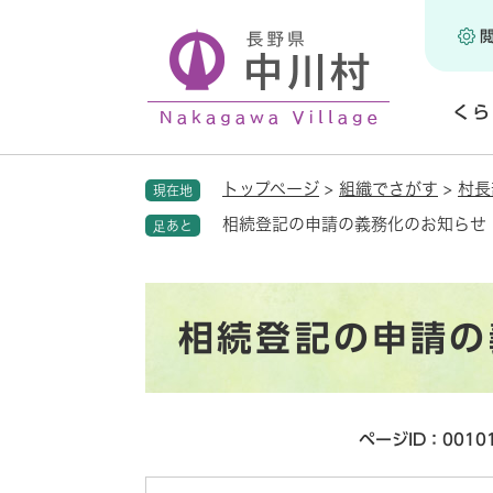
ペ
ー
ジ
の
くら
先
頭
開
で
く
トップページ
>
組織でさがす
>
村長
現在地
す
。
相続登記の申請の義務化のお知らせ
足あと
本
相続登記の申請の
文
ページID：0010