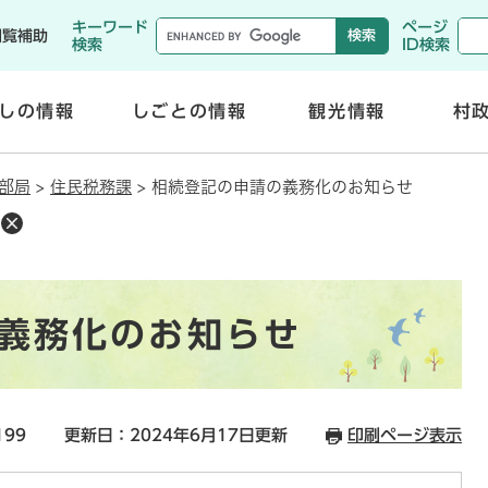
メニューを飛ばして本文へ
キーワード
ページ
閲覧補助
検索
ID検索
しの情報
しごとの情報
観光情報
村
開
開
く
く
部局
>
住民税務課
>
相続登記の申請の義務化のお知らせ
義務化のお知らせ
199
更新日：2024年6月17日更新
印刷ページ表示