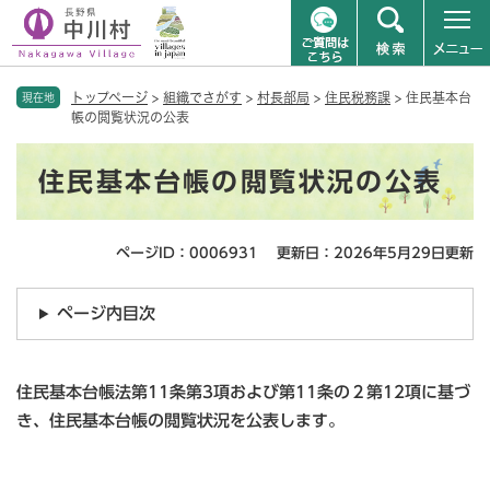
ペ
メニューを飛ばして本文へ
トップページ
>
組織でさがす
>
村長部局
>
住民税務課
>
住民基本台
ー
現在地
帳の閲覧状況の公表
ジ
の
本
先
住民基本台帳の閲覧状況の公表
文
頭
で
す
ページID：0006931
更新日：2026年5月29日更新
。
ページ内目次
住民基本台帳法第11条第3項および第11条の２第12項に基づ
き、住民基本台帳の閲覧状況を公表します。