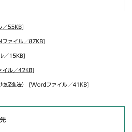
／55KB]
lファイル／87KB]
／15KB]
ァイル／42KB]
促進法） [Wordファイル／41KB]
先