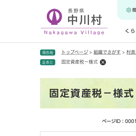
ペ
ー
ジ
の
くら
先
頭
開
で
く
トップページ
>
組織でさがす
>
村長
現在地
す
。
固定資産税－様式
足あと
本
固定資産税－様式
文
ページID：000