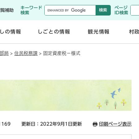
メニューを飛ばして本文へ
キーワード
ページ
閲覧補助
検索
ID検索
しの情報
しごとの情報
観光情報
村
開
開
く
く
部局
>
住民税務課
>
固定資産税－様式
1169
更新日：2022年9月1日更新
印刷ページ表示