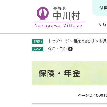
ペ
ー
ジ
の
くら
先
頭
開
で
く
トップページ
>
組織でさがす
>
村長
現在地
す
。
保険・年金
足あと
本
保険・年金
文
ページID：0001