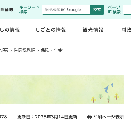
メニューを飛ばして本文へ
キーワード
ページ
閲覧補助
検索
ID検索
しの情報
しごとの情報
観光情報
村
開
開
く
く
部局
>
住民税務課
>
保険・年金
078
更新日：2025年3月14日更新
印刷ページ表示