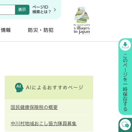
ページID
検索とは？
政情報
防災・防犯
開
く
AIによるおすすめページ
国民健康保険税の概要
中川村地域おこし協力隊員募集