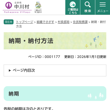
ペ
メニューを飛ばして本文へ
トップページ
>
組織でさがす
>
村長部局
>
住民税務課
>
納期・納付
ー
現在地
方法
ジ
の
本
先
納期・納付方法
文
頭
で
す
ページID：0001177
更新日：2026年1月1日更新
。
ページ内目次
納期
各税の納期は次のとおりです。