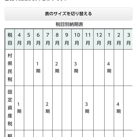
表のサイズを切り替える
税目別納期表
税
4
5
6
7
8
9
10
11
12
1
2
3
目
月
月
月
月
月
月
月
月
月
月
月
月
村
県
1
2
3
4
期
期
期
期
民
税
固
定
1
2
3
4
資
期
期
期
期
産
税
軽