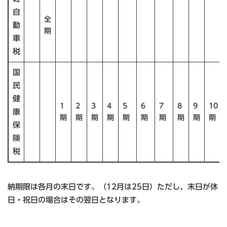
自
全
動
期
車
税
国
民
健
1
2
3
4
5
6
7
8
9
10
康
期
期
期
期
期
期
期
期
期
期
保
険
税
納期限は各月の末日です。（12月は25日）ただし、末日が休
日・祝日の場合はその翌日となります。