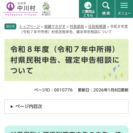
ペ
メニューを飛ばして本文へ
トップページ
>
組織でさがす
>
村長部局
>
住民税務課
>
令和８年度
ー
現在地
（令和７年中所得）村県民税申告、確定申告相談について
ジ
の
本
先
令和８年度（令和７年中所得）
文
頭
で
村県民税申告、確定申告相談に
す
ついて
。
ページID：0010776
更新日：2026年1月8日更新
ページ内目次