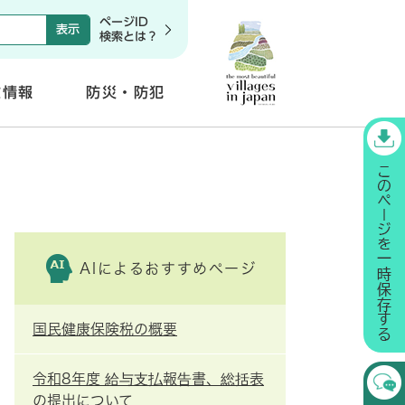
ページID
検索とは？
政情報
防災・防犯
開
く
AIによるおすすめページ
国民健康保険税の概要
令和8年度 給与支払報告書、総括表
の提出について