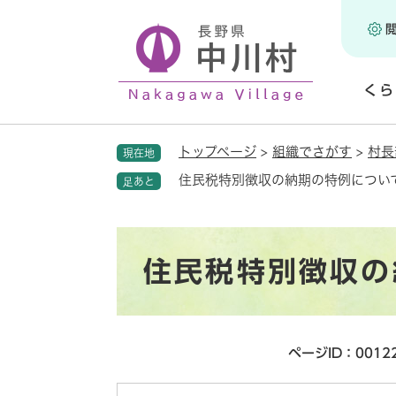
ペ
ー
ジ
の
くら
先
頭
開
で
く
トップページ
>
組織でさがす
>
村長
現在地
す
。
住民税特別徴収の納期の特例につい
足あと
本
住民税特別徴収の
文
ページID：0012