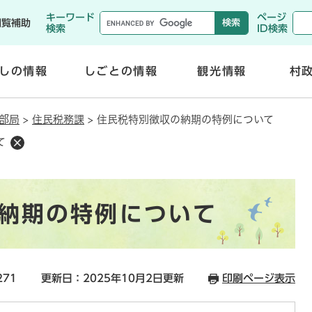
メニューを飛ばして本文へ
キーワード
ページ
閲覧補助
検索
ID検索
しの情報
しごとの情報
観光情報
村
開
開
く
く
部局
>
住民税務課
>
住民税特別徴収の納期の特例について
て
納期の特例について
271
更新日：2025年10月2日更新
印刷ページ表示