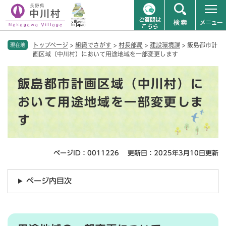
ペ
メニューを飛ばして本文へ
トップページ
>
組織でさがす
>
村長部局
>
建設環境課
>
飯島都市計
ー
現在地
画区域（中川村）において用途地域を一部変更します
ジ
の
本
先
飯島都市計画区域（中川村）に
文
頭
で
おいて用途地域を一部変更しま
す
す
。
ページID：0011226
更新日：2025年3月10日更新
ページ内目次