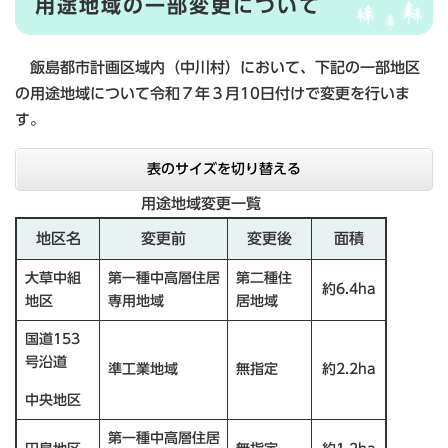
用途地域の一部変更について
飯島都市計画区域内（中川村）において、下記の一部地区
の用途地域について令和７年３月10日付けで変更を行いま
す。
表のサイズを切り替える
用途地域変更一覧
地区名
変更前
変更後
面積
大草中組
第一種中高層住居
第二種住
約6.4ha
地区
専用地域
居地域
国道153
号沿道
準工業地域
無指定
約2.2ha
中央地区
第一種中高層住居