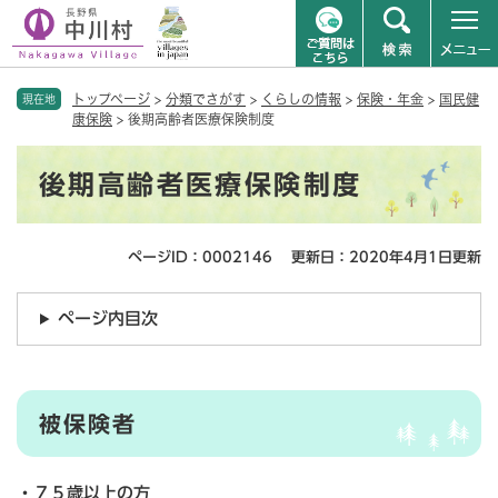
ペ
メニューを飛ばして本文へ
トップページ
>
分類でさがす
>
くらしの情報
>
保険・年金
>
国民健
ー
現在地
康保険
>
後期高齢者医療保険制度
ジ
の
本
先
後期高齢者医療保険制度
文
頭
で
す
ページID：0002146
更新日：2020年4月1日更新
。
ページ内目次
被保険者
・７５歳以上の方