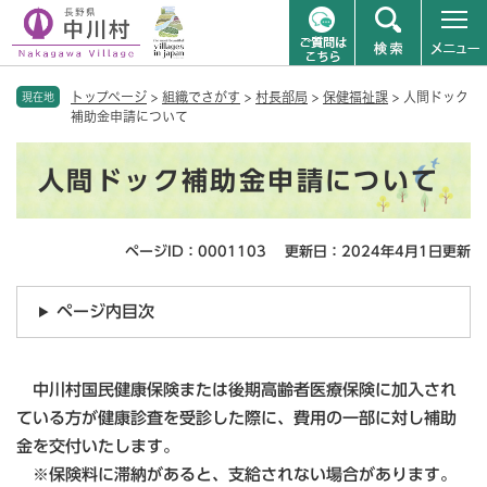
ペ
メニューを飛ばして本文へ
トップページ
>
組織でさがす
>
村長部局
>
保健福祉課
>
人間ドック
ー
現在地
補助金申請について
ジ
の
本
先
人間ドック補助金申請について
文
頭
で
す
ページID：0001103
更新日：2024年4月1日更新
。
ページ内目次
中川村国民健康保険または後期高齢者医療保険に加入され
ている方が健康診査を受診した際に、費用の一部に対し補助
金を交付いたします。
※保険料に滞納があると、支給されない場合があります。