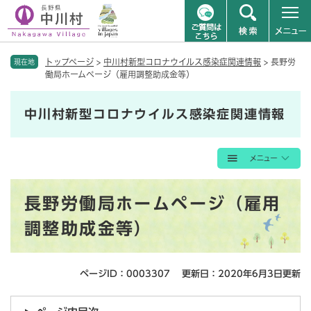
ペ
メニューを飛ばして本文へ
トップページ
>
中川村新型コロナウイルス感染症関連情報
>
長野労
ー
現在地
働局ホームページ（雇用調整助成金等）
ジ
の
先
中川村新型コロナウイルス感染症関連情報
頭
で
す
。
本
長野労働局ホームページ（雇用
文
調整助成金等）
ページID：0003307
更新日：2020年6月3日更新