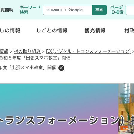
メニューを飛ばして本文へ
キーワード
ページ
閲覧補助
検索
ID検索
しの情報
しごとの情報
観光情報
村
開
開
く
く
情報
>
村の取り組み
>
DX(デジタル・トランスフォーメーション)
令和６年度「出張スマホ教室」開催
年度「出張スマホ教室」開催
トランスフォーメーション）