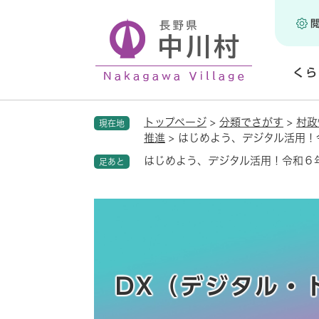
ペ
ー
ジ
の
くら
先
頭
開
で
く
トップページ
>
分類でさがす
>
村政
現在地
す
推進
>
はじめよう、デジタル活用！
。
はじめよう、デジタル活用！令和６
足あと
DX（デジタル・