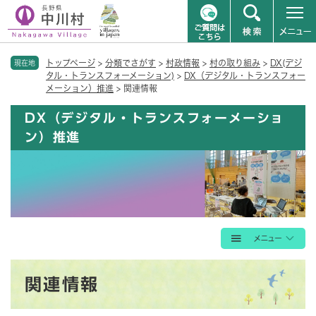
ペ
メニューを飛ばして本文へ
トップページ
>
分類でさがす
>
村政情報
>
村の取り組み
>
DX(デジ
ー
現在地
タル・トランスフォーメーション)
>
DX（デジタル・トランスフォー
ジ
メーション）推進
>
関連情報
の
先
DX（デジタル・トランスフォーメーショ
頭
ン）推進
で
す
。
本
関連情報
文