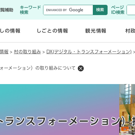
メニューを飛ばして本文へ
キーワード
ページ
閲覧補助
検索
ID検索
しの情報
しごとの情報
観光情報
村
開
開
く
く
情報
>
村の取り組み
>
DX(デジタル・トランスフォーメーション)
フォーメーション）の取り組みについて
トランスフォーメーション）