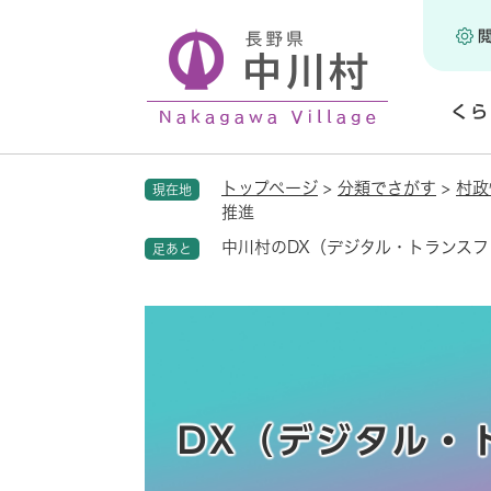
ペ
ー
ジ
の
くら
先
頭
開
で
く
トップページ
>
分類でさがす
>
村政
現在地
す
推進
。
中川村のDX（デジタル・トランス
足あと
DX（デジタル・