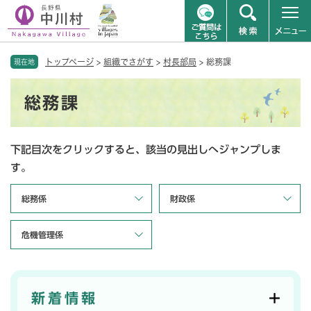
ペ
メニューを飛ばして本文へ
トップページ
>
組織でさがす
>
村長部局
>
総務課
ー
現在地
ジ
本
の
総務課
文
先
頭
で
下記目次をクリックすると、該当の見出しへジャンプしま
す
。
す。
総務係
財政係
危機管理係
新着情報