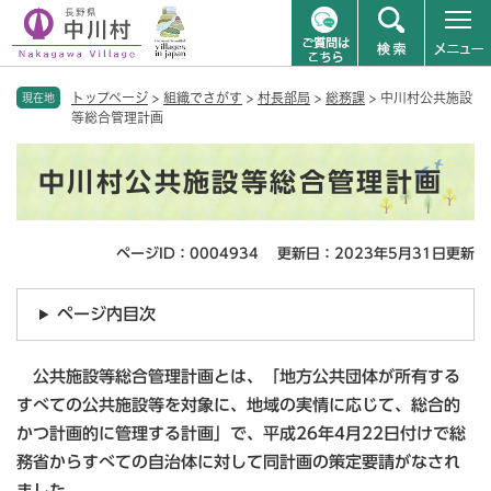
ペ
メニューを飛ばして本文へ
トップページ
>
組織でさがす
>
村長部局
>
総務課
>
中川村公共施設
ー
現在地
等総合管理計画
ジ
の
本
先
中川村公共施設等総合管理計画
文
頭
で
す
ページID：0004934
更新日：2023年5月31日更新
。
ページ内目次
公共施設等総合管理計画とは、「地方公共団体が所有する
すべての公共施設等を対象に、地域の実情に応じて、総合的
かつ計画的に管理する計画」で、平成26年4月22日付けで総
務省からすべての自治体に対して同計画の策定要請がなされ
ました。