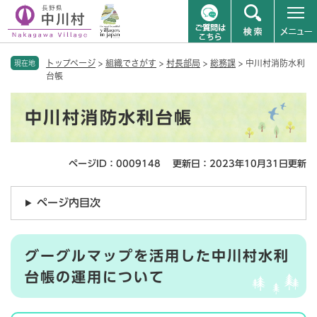
ペ
メニューを飛ばして本文へ
トップページ
>
組織でさがす
>
村長部局
>
総務課
>
中川村消防水利
ー
現在地
台帳
ジ
の
本
先
中川村消防水利台帳
文
頭
で
す
ページID：0009148
更新日：2023年10月31日更新
。
ページ内目次
グーグルマップを活用した中川村水利
台帳の運用について