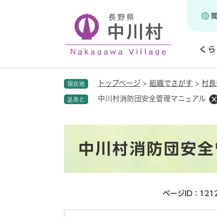
ペ
ー
ジ
の
くら
先
頭
開
で
く
トップページ
>
組織でさがす
>
村長
現在地
す
。
中川村消防団安全管理マニュアル
足あと
本
中川村消防団安全
文
ページID：121