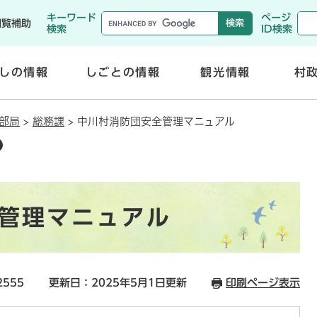
メニューを飛ばして本文へ
キーワード
ページ
閲覧補助
検索
ID検索
しの情報
しごとの情報
観光情報
村
開
開
く
く
部局
>
総務課
>
中川村消防団安全管理マニュアル
管理マニュアル
2555
更新日：2025年5月1日更新
印刷ページ表示