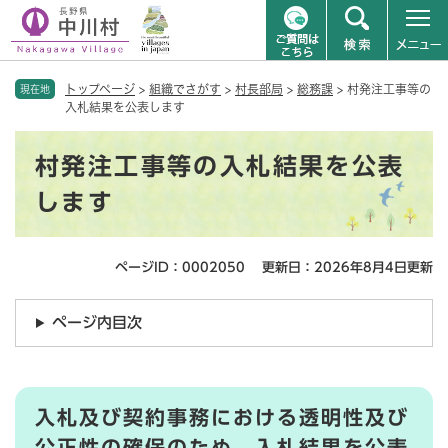
ペ
メニューを飛ばして本文へ
トップページ
>
組織でさがす
>
村長部局
>
総務課
>
村発注工事等の
ー
現在地
入札結果を公表します
ジ
の
本
先
村発注工事等の入札結果を公表
文
頭
で
します
す
。
ページID：0002050
更新日：2026年8月4日更新
ページ内目次
入札及び契約事務における透明性及び
公正性の確保
のため、入札結果を公表