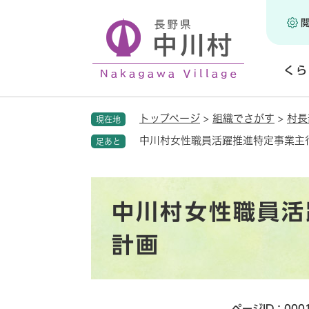
ペ
ー
ジ
の
くら
先
頭
開
で
く
トップページ
>
組織でさがす
>
村長
現在地
す
。
中川村女性職員活躍推進特定事業主
足あと
本
中川村女性職員活
文
計画
ページID：000