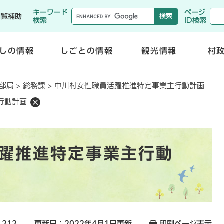
メニューを飛ばして本文へ
キーワード
ページ
閲覧補助
検索
ID検索
しの情報
しごとの情報
観光情報
村
開
開
く
く
部局
>
総務課
>
中川村女性職員活躍推進特定事業主行動計画
行動計画
躍推進特定事業主行動
1212
更新日：2022年4月1日更新
印刷ページ表示