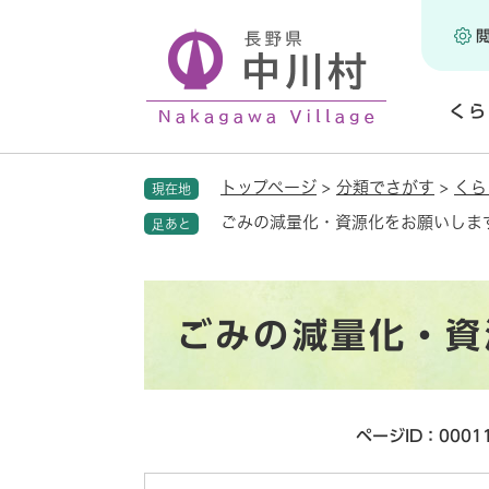
ペ
ー
ジ
の
くら
先
頭
開
で
く
トップページ
>
分類でさがす
>
くら
現在地
す
。
ごみの減量化・資源化をお願いしま
足あと
本
ごみの減量化・資
文
ページID：0001