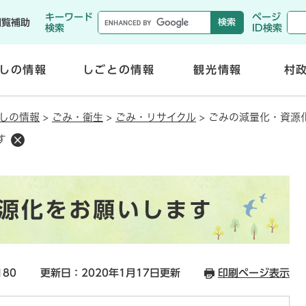
メニューを飛ばして本文へ
キーワード
ページ
閲覧補助
検索
ID検索
しの情報
しごとの情報
観光情報
村
開
開
く
く
しの情報
>
ごみ・衛生
>
ごみ・リサイクル
>
ごみの減量化・資源
す
源化をお願いします
180
更新日：2020年1月17日更新
印刷ページ表示