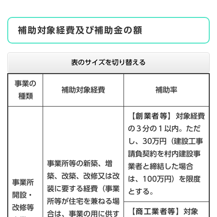
補助対象経費及び補助金の額
表のサイズを切り替える
事業の
補助対象経費
補助率
種類
【創業者等】
対象経費
の３分の１以内。ただ
し、30万円（建設工事
請負契約を村内建設事
事業所等の新築、増
業者と締結した場合
築、改築、改修又は改
は、100万円）を限度
事業所
装に要する経費（事業
とする。
開設・
所等が住宅を兼ねる場
改修等
【商工業者等】
対象
合は、事業の用に供す