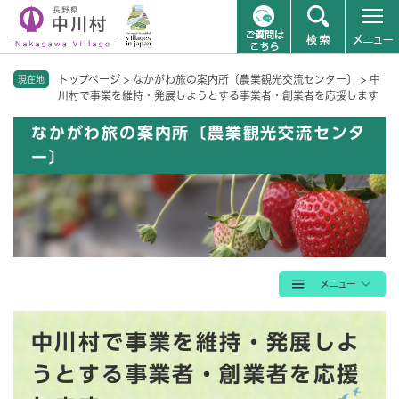
ペ
メニューを飛ばして本文へ
トップページ
>
なかがわ旅の案内所〔農業観光交流センター〕
>
中
ー
現在地
川村で事業を維持・発展しようとする事業者・創業者を応援します
ジ
の
なかがわ旅の案内所〔農業観光交流センタ
先
ー〕
頭
で
す
。
本
中川村で事業を維持・発展しよ
文
うとする事業者・創業者を応援