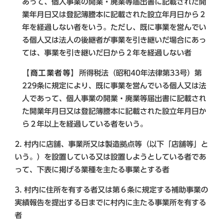
あって、個人事業の開業・廃業等届出書に記載された開
業年月日又は登記簿謄本に記載された設立年月日から２
年を経過しない者をいう。ただし、既に事業を営んでい
る個人又は法人の後継者が事業を引き継いだ場合にあっ
ては、事業を引き継いだ日から２年を経過しない者
【商工業者等】
所得税法（昭和40年法律第33号）第
229条に規定により、既に事業を営んでいる個人又は法
人であって、個人事業の開業・廃業等届出書に記載され
た開業年月日又は登記簿謄本に記載された設立年月日か
ら２年以上を経過している者をいう。
2. 村内に店舗、事業所又は製造拠点等（以下「店舗等」と
いう。）を設置している又は設置しようとしている者であ
って、下表に掲げる業種を主たる事業とする者
3. 村内に住所を有する者又は第６条に規定する補助事業の
実績報告を提出する日までに村内に主たる事業所を有する
者