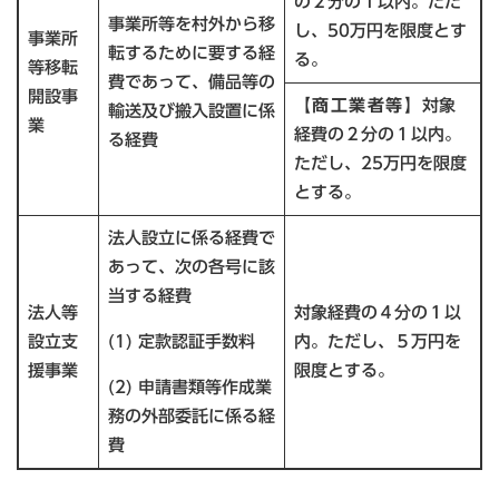
の２分の１以内。ただ
事業所等を村外から移
し、50万円を限度とす
事業所
転するために要する経
る。
等移転
費であって、備品等の
開設事
【商工業者等】
対象
輸送及び搬入設置に係
業
経費の２分の１以内。
る経費
ただし、25万円を限度
とする。
法人設立に係る経費で
あって、次の各号に該
当する経費
法人等
対象経費の４分の１以
設立支
(1) 定款認証手数料
内。ただし、５万円を
援事業
限度とする。
(2) 申請書類等作成業
務の外部委託に係る経
費