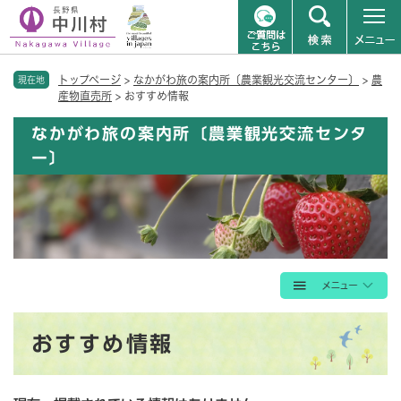
ペ
メニューを飛ばして本文へ
トップページ
>
なかがわ旅の案内所〔農業観光交流センター〕
>
農
ー
現在地
産物直売所
>
おすすめ情報
ジ
の
なかがわ旅の案内所〔農業観光交流センタ
先
ー〕
頭
で
す
。
本
おすすめ情報
文